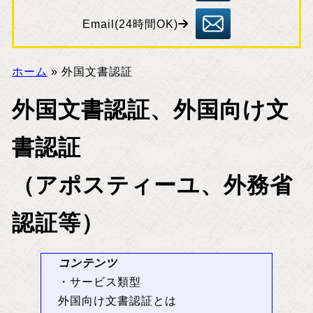
55
83
inf
o
Email(24時間OK)
@
ta
ni
sh
im
a.
bi
ホーム
»
外国文書認証
z
外国文書認証、外国向け文
書認証
（アポスティーユ、外務省
認証等）
コンテンツ
・サービス類型
外国向け文書認証とは