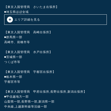
市・綾瀬市・伊勢原市・鎌倉市・小田原市・南足柄市等
我孫子市・柏市・松戸市・船橋市・市川市・習志野市・流山市・浦安
市・野田市等
【東京入国管理局 さいたま出張所】
■埼玉県ほぼ全域
エリア詳細を見る
川口市、戸田市、蕨市、さいたま市（浦和、大宮）、草加市、八潮
市、越谷市、和光市、上尾市、志木市、春日部市、朝霞市、新座市、
【東京入国管理局 高崎出張所】
所沢市、川越市、入間市、蓮田市、富士見市、狭山市、行田市、東松
■群馬県一部
山市、飯能市、本庄市等
高崎市、前橋市等
【東京入国管理局 水戸出張所】
■茨城県一部
つくば市等
【東京入国管理局 宇都宮出張所】
■栃木県一部
宇都宮市等
【東京入国管理局 甲府出張所,長野出張所,新潟出張所】
■甲信越地方一部
山梨県一部,長野県一部,新潟県一部
中央線,上越新幹線等沿線一部