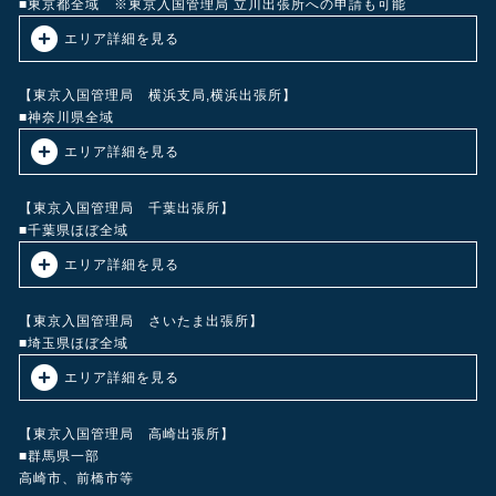
■東京都全域 ※東京入国管理局 立川出張所への申請も可能
エリア詳細を見る
東京23区（足立区・荒川区・板橋区・江戸川区・大田区・葛飾区・北
区・江東区・品川区・渋谷区・新宿区・杉並区・墨田区・世田谷区・
【東京入国管理局 横浜支局,横浜出張所】
台東区・中央区・千代田区・豊島区・中野区・練馬区・文京区・港
■神奈川県全域
区・目黒区） 昭島市、あきる野市、 稲城市、 青梅市、 奥多摩町、 清
エリア詳細を見る
瀬市、 国立市、 小金井市、 国分寺市、 小平市、 狛江市、 立川市、
多摩市、 調布市、 西東京市、 八王子市、 羽村市、 東久留米市、 東村
横浜市（中区・西区・南区・磯子区・金沢区・港南区・栄区・戸塚
山市、 東大和市、 日野市、 日の出町、 檜原村、 府中市、 福生市、
区・泉区・旭区・瀬谷区・港北区・都筑区・緑区・青葉区・鶴見区・
【東京入国管理局 千葉出張所】
町田市、 瑞穂町、 三鷹市、 武蔵野市、 武蔵村山市等
保土ヶ谷区・神奈川区）川崎市（川崎区・幸区・中原区・高津区・宮
■千葉県ほぼ全域
前区・多摩区・麻生区）、横須賀市・三浦市・逗子市・藤沢市・茅ヶ
エリア詳細を見る
崎市・平塚市・相模原市・秦野市・厚木市・大和市・座間市・海老名
市・綾瀬市・伊勢原市・鎌倉市・小田原市・南足柄市等
我孫子市・柏市・松戸市・船橋市・市川市・習志野市・流山市・浦安
市・野田市等
【東京入国管理局 さいたま出張所】
■埼玉県ほぼ全域
エリア詳細を見る
川口市、戸田市、蕨市、さいたま市（浦和、大宮）、草加市、八潮
市、越谷市、和光市、上尾市、志木市、春日部市、朝霞市、新座市、
【東京入国管理局 高崎出張所】
所沢市、川越市、入間市、蓮田市、富士見市、狭山市、行田市、東松
■群馬県一部
山市、飯能市、本庄市等
高崎市、前橋市等