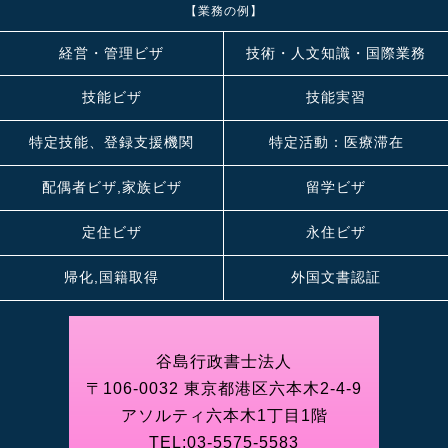
【業務の例】
経営・管理ビザ
技術・人文知識・国際業務
技能ビザ
技能実習
特定技能、登録支援機関
特定活動：医療滞在
配偶者ビザ,家族ビザ
留学ビザ
定住ビザ
永住ビザ
帰化,国籍取得
外国文書認証
谷島行政書士法人
〒106-0032 東京都港区六本木2-4-9
アソルティ六本木1丁目1階
TEL:
03-5575-5583