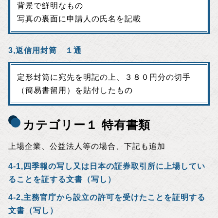
背景で鮮明なもの
写真の裏面に申請人の氏名を記載
3,返信用封筒 １通
定形封筒に宛先を明記の上、３８０円分の切手
（簡易書留用）を貼付したもの
カテゴリー１ 特有書類
上場企業、公益法人等の場合、下記も追加
4-1,四季報の写し又は日本の証券取引所に上場してい
ることを証する文書（写し）
4-2,主務官庁から設立の許可を受けたことを証明する
文書（写し）