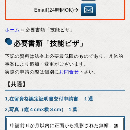
55
83
inf
o
Email(24時間OK)
@
ta
ni
sh
im
a.
bi
ホーム
»
必要書類「技能ビザ」
z
必要書類「技能ビザ」
下記の資料は法令上必要最低限のものであり、具体的
事案により追加・変更がございます。
実際の申請の際は個別に
お問合せ
下さい。
【共通】
1,在留資格認定証明書交付申請書 １通
2,写真（縦４cm×横３cm） １葉
申請前６か月以内に正面から撮影された無帽、無