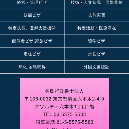
経営・管理ビザ
技術・人文知識・国際業務
技能ビザ
技能実習
特定技能、登録支援機関
特定活動：医療滞在
配偶者ビザ,家族ビザ
留学ビザ
定住ビザ
永住ビザ
帰化,国籍取得
外国文書認証
谷島行政書士法人
〒106-0032 東京都港区六本木2-4-9
アソルティ六本木1丁目1階
TEL:
03-5575-5583
国際電話:
81-3-5575-5583