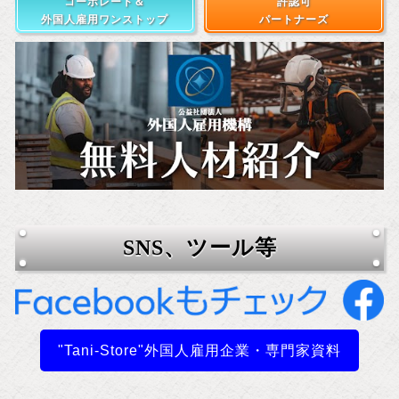
コーポレート＆
許認可
外国人雇用ワンストップ
パートナーズ
SNS、ツール等
"Tani-Store"外国人雇用企業・専門家資料