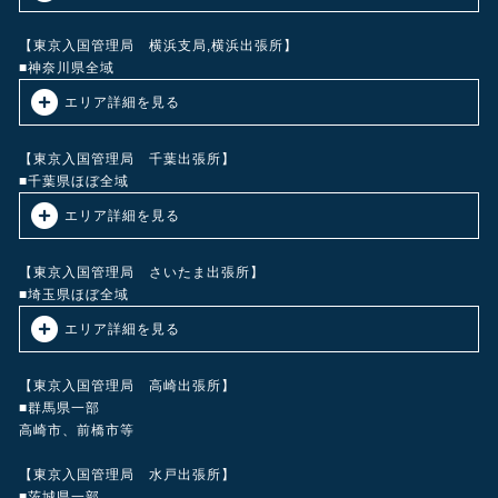
東京23区（足立区・荒川区・板橋区・江戸川区・大田区・葛飾区・北
区・江東区・品川区・渋谷区・新宿区・杉並区・墨田区・世田谷区・
【東京入国管理局 横浜支局,横浜出張所】
台東区・中央区・千代田区・豊島区・中野区・練馬区・文京区・港
■神奈川県全域
区・目黒区） 昭島市、あきる野市、 稲城市、 青梅市、 奥多摩町、 清
エリア詳細を見る
瀬市、 国立市、 小金井市、 国分寺市、 小平市、 狛江市、 立川市、
多摩市、 調布市、 西東京市、 八王子市、 羽村市、 東久留米市、 東村
横浜市（中区・西区・南区・磯子区・金沢区・港南区・栄区・戸塚
山市、 東大和市、 日野市、 日の出町、 檜原村、 府中市、 福生市、
区・泉区・旭区・瀬谷区・港北区・都筑区・緑区・青葉区・鶴見区・
【東京入国管理局 千葉出張所】
町田市、 瑞穂町、 三鷹市、 武蔵野市、 武蔵村山市等
保土ヶ谷区・神奈川区）川崎市（川崎区・幸区・中原区・高津区・宮
■千葉県ほぼ全域
前区・多摩区・麻生区）、横須賀市・三浦市・逗子市・藤沢市・茅ヶ
エリア詳細を見る
崎市・平塚市・相模原市・秦野市・厚木市・大和市・座間市・海老名
市・綾瀬市・伊勢原市・鎌倉市・小田原市・南足柄市等
我孫子市・柏市・松戸市・船橋市・市川市・習志野市・流山市・浦安
市・野田市等
【東京入国管理局 さいたま出張所】
■埼玉県ほぼ全域
エリア詳細を見る
川口市、戸田市、蕨市、さいたま市（浦和、大宮）、草加市、八潮
市、越谷市、和光市、上尾市、志木市、春日部市、朝霞市、新座市、
【東京入国管理局 高崎出張所】
所沢市、川越市、入間市、蓮田市、富士見市、狭山市、行田市、東松
■群馬県一部
山市、飯能市、本庄市等
高崎市、前橋市等
【東京入国管理局 水戸出張所】
■茨城県一部