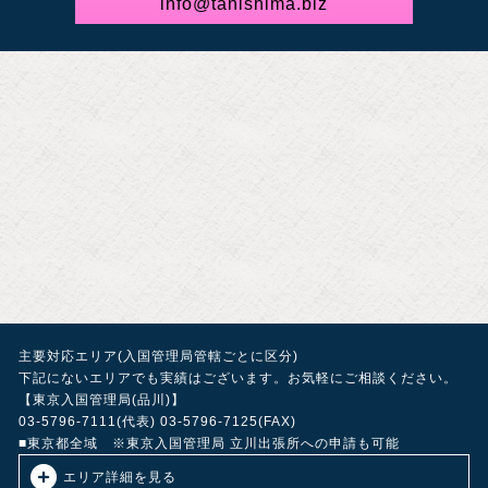
info@tanishima.biz
主要対応エリア(入国管理局管轄ごとに区分)
下記にないエリアでも実績はございます。お気軽にご相談ください。
【東京入国管理局(品川)】
03-5796-7111(代表) 03-5796-7125(FAX)
■東京都全域 ※東京入国管理局 立川出張所への申請も可能
エリア詳細を見る