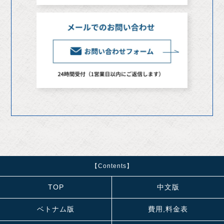
【Contents】
TOP
中文版
ベトナム版
費用,料金表