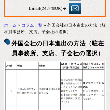
55
83
inf
o
Email(24時間OK)
@
ta
ni
sh
im
a.
bi
ホーム
»
コラム一覧
»
外国会社の日本進出の方法（駐
z
在員事務所、支店、子会社の選択）
外国会社の日本進出の方法（駐在
員事務所、支店、子会社の選択）